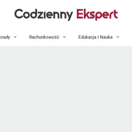
orady
Rachunkowość
Edukacja I Nauka