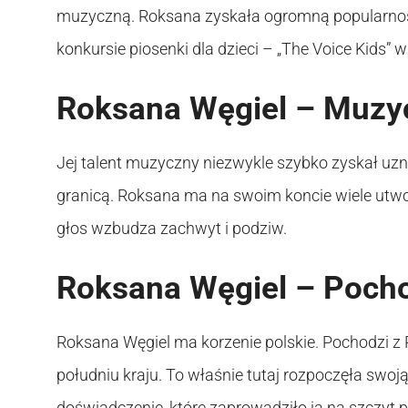
muzyczną. Roksana zyskała ogromną popularn
konkursie piosenki dla dzieci – „The Voice Kids” 
Roksana Węgiel – Muzy
Jej talent muzyczny niezwykle szybko zyskał uznan
granicą. Roksana ma na swoim koncie wiele utwor
głos wzbudza zachwyt i podziw.
Roksana Węgiel – Poch
Roksana Węgiel ma korzenie polskie. Pochodzi z P
południu kraju. To właśnie tutaj rozpoczęła swoj
doświadczenie, które zaprowadziło ją na szczyt p