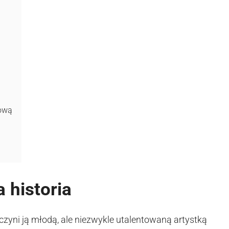
żową
 historia
 czyni ją młodą, ale niezwykle utalentowaną artystką