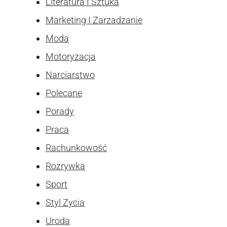
Literatura I Sztuka
Marketing I Zarzadzanie
Moda
Motoryzacja
Narciarstwo
Polecane
Porady
Praca
Rachunkowość
Rozrywka
Sport
Styl Zycia
Uroda