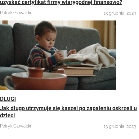
uzyskać certyfikat firmy wiarygodnej finansowo?
Patryk Głowacki
13 grudnia, 2023
DLUGI
Jak długo utrzymuje się kaszel po zapaleniu oskrzeli u
dzieci
Patryk Głowacki
13 grudnia, 2023