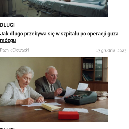
DLUGI
Jak długo przebywa się w szpitalu po operacji guza
mózgu
Patryk Głowacki
13 grudnia, 2023