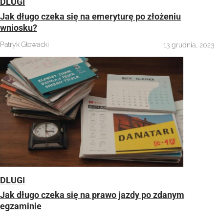
DLUGI
Jak długo czeka się na emeryturę po złożeniu
wniosku?
Patryk Głowacki
13 grudnia, 2023
DLUGI
Jak długo czeka się na prawo jazdy po zdanym
egzaminie