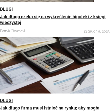
DLUGI
Jak długo czeka się na wykreślenie hipoteki z księgi
wieczystej
Patryk Głowacki
13 grudnia, 2023
DLUGI
Jak długo firma musi istnieć na rynku; aby mogła