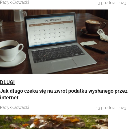
Patryk Głowacki
13 grudnia, 2023
DLUGI
Jak długo czeka się na zwrot podatku wysłanego przez
internet
Patryk Głowacki
13 grudnia, 2023