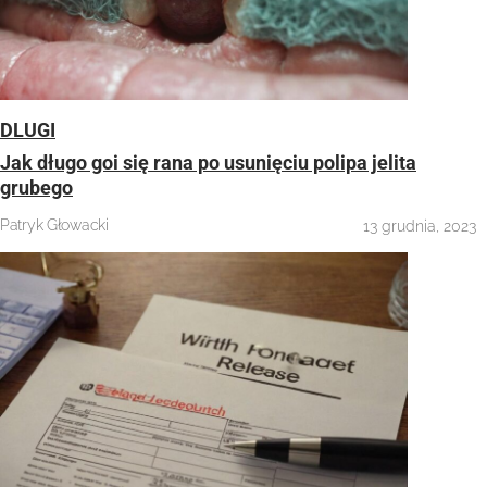
DLUGI
Jak długo goi się rana po usunięciu polipa jelita
grubego
Patryk Głowacki
13 grudnia, 2023