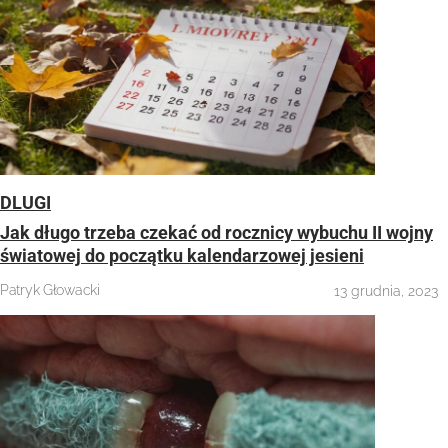
DLUGI
Jak długo trzeba czekać od rocznicy wybuchu II wojny
światowej do początku kalendarzowej jesieni
Patryk Głowacki
13 grudnia, 2023