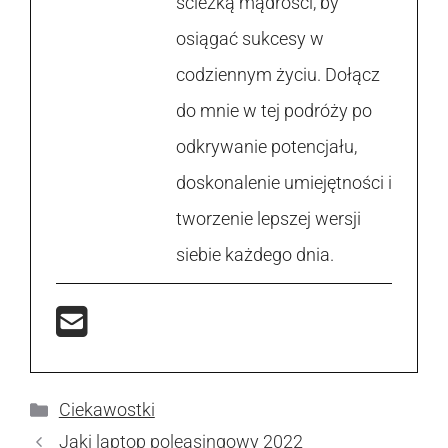
ścieżką mądrości, by
osiągać sukcesy w
codziennym życiu. Dołącz
do mnie w tej podróży po
odkrywanie potencjału,
doskonalenie umiejętności i
tworzenie lepszej wersji
siebie każdego dnia.
Kategorie
Ciekawostki
Jaki laptop poleasingowy 2022