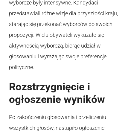
wyborcze były intensywne. Kandydaci
przedstawiali różne wizje dla przyszłości kraju,
starając się przekonać wyborców do swoich
propozycji. Wielu obywateli wykazało się
aktywnością wyborczą, biorąc udział w
głosowaniu i wyrażając swoje preferencje
polityczne.
Rozstrzygnięcie i
ogłoszenie wyników
Po zakończeniu głosowania i przeliczeniu
wszystkich głosów, nastąpiło ogłoszenie