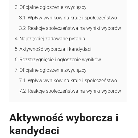
3
Oficjalne ogłoszenie zwycięzcy
3.1
Wpływ wyników na kraje i społeczeństwo
3.2
Reakcje społeczeństwa na wyniki wyborów
4
Najczęściej zadawane pytania
5
Aktywność wyborcza i kandydaci
6
Rozstrzygnięcie i ogłoszenie wyników
7
Oficjalne ogłoszenie zwycięzcy
7.1
Wpływ wyników na kraje i społeczeństwo
7.2
Reakcje społeczeństwa na wyniki wyborów
Aktywność wyborcza i
kandydaci