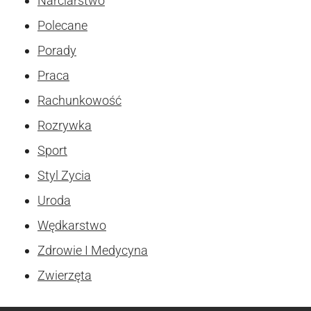
Narciarstwo
Polecane
Porady
Praca
Rachunkowość
Rozrywka
Sport
Styl Zycia
Uroda
Wędkarstwo
Zdrowie I Medycyna
Zwierzęta