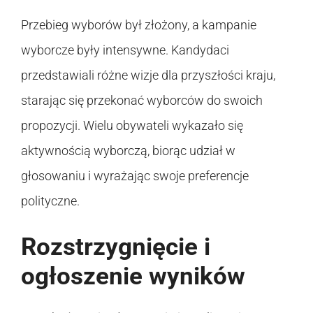
Przebieg wyborów był złożony, a kampanie
wyborcze były intensywne. Kandydaci
przedstawiali różne wizje dla przyszłości kraju,
starając się przekonać wyborców do swoich
propozycji. Wielu obywateli wykazało się
aktywnością wyborczą, biorąc udział w
głosowaniu i wyrażając swoje preferencje
polityczne.
Rozstrzygnięcie i
ogłoszenie wyników