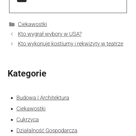
Kategorie
Ciekawostki
Kto wygrał wybory w USA?
Kto wykonuje kostiumy i rekwizyty w teatrze
Kategorie
Budowa I Architektura
Ciekawostki
Cukrzyca
Działalność Gospodarcza