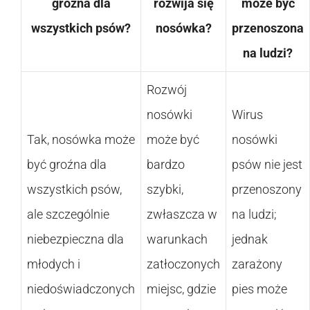
groźna dla
rozwija się
może być
wszystkich psów?
nosówka?
przenoszona
na ludzi?
Rozwój
nosówki
Wirus
Tak, nosówka może
może być
nosówki
być groźna dla
bardzo
psów nie jest
wszystkich psów,
szybki,
przenoszony
ale szczególnie
zwłaszcza w
na ludzi;
niebezpieczna dla
warunkach
jednak
młodych i
zatłoczonych
zarażony
niedoświadczonych
miejsc, gdzie
pies może