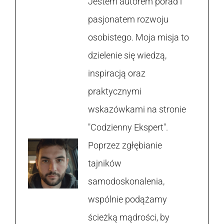
Jestem autorem porad i
pasjonatem rozwoju
osobistego. Moja misja to
dzielenie się wiedzą,
inspiracją oraz
praktycznymi
wskazówkami na stronie
"Codzienny Ekspert".
Poprzez zgłębianie
tajników
samodoskonalenia,
wspólnie podążamy
ścieżką mądrości, by