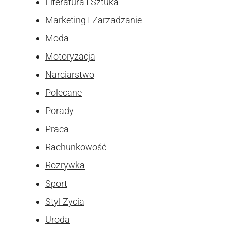
Literatura I Sztuka
Marketing I Zarzadzanie
Moda
Motoryzacja
Narciarstwo
Polecane
Porady
Praca
Rachunkowość
Rozrywka
Sport
Styl Zycia
Uroda