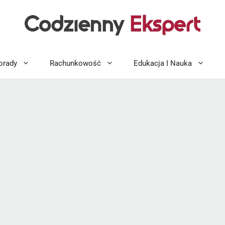
orady
Rachunkowość
Edukacja I Nauka