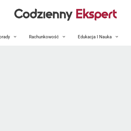
orady
Rachunkowość
Edukacja I Nauka