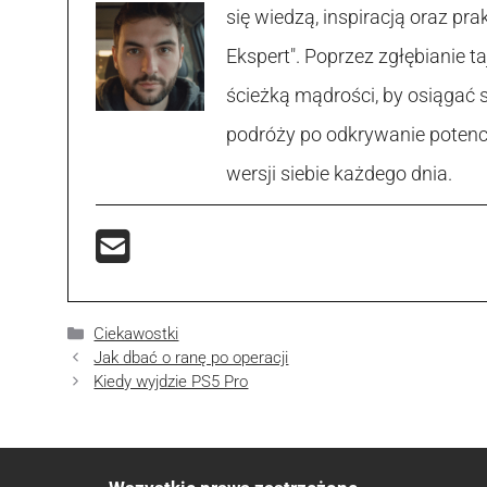
się wiedzą, inspiracją oraz p
Ekspert". Poprzez zgłębianie
ścieżką mądrości, by osiągać 
podróży po odkrywanie potencja
wersji siebie każdego dnia.
Kategorie
Ciekawostki
Jak dbać o ranę po operacji
Kiedy wyjdzie PS5 Pro