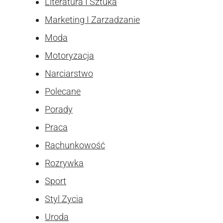
Literatura I Sztuka
Marketing I Zarzadzanie
Moda
Motoryzacja
Narciarstwo
Polecane
Porady
Praca
Rachunkowość
Rozrywka
Sport
Styl Zycia
Uroda