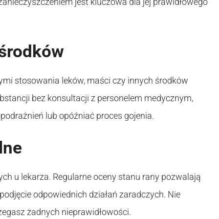
anieczyszczeniem jest kluczowa dla jej prawidłowego
 środków
cymi stosowania leków, maści czy innych środków
ubstancji bez konsultacji z personelem medycznym,
podrażnień lub opóźniać proces gojenia.
lne
ych u lekarza. Regularne oceny stanu rany pozwalają
odjęcie odpowiednich działań zaradczych. Nie
trzegasz żadnych nieprawidłowości.