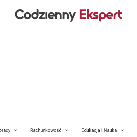
orady
Rachunkowość
Edukacja I Nauka