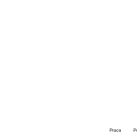
Przejdź
do
treści
Praca
P