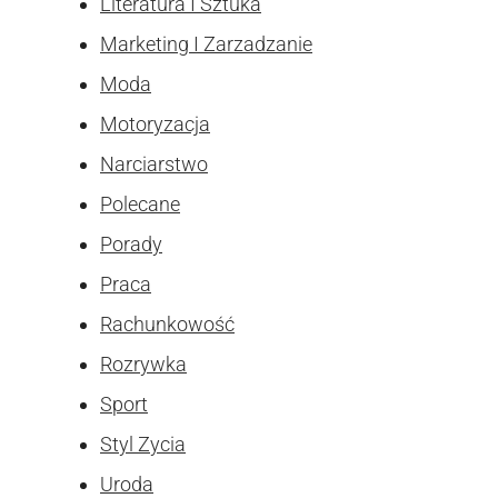
Literatura I Sztuka
Marketing I Zarzadzanie
Moda
Motoryzacja
Narciarstwo
Polecane
Porady
Praca
Rachunkowość
Rozrywka
Sport
Styl Zycia
Uroda