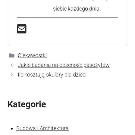
siebie każdego dnia.
Kategorie
Ciekawostki
Jakie badania na obecność pasożytów
Ile kosztują okulary dla dzieci
Kategorie
Budowa I Architektura