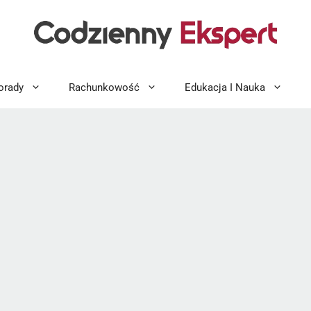
orady
Rachunkowość
Edukacja I Nauka