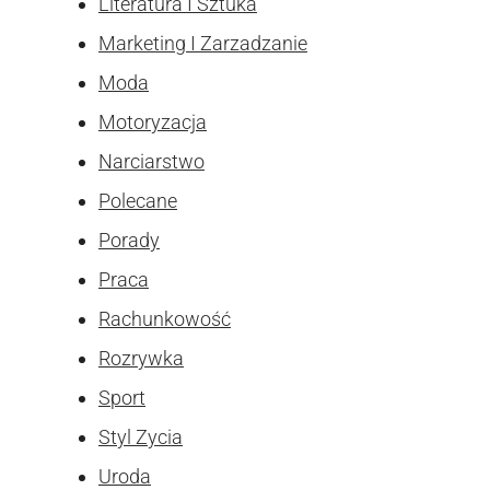
Literatura I Sztuka
Marketing I Zarzadzanie
Moda
Motoryzacja
Narciarstwo
Polecane
Porady
Praca
Rachunkowość
Rozrywka
Sport
Styl Zycia
Uroda