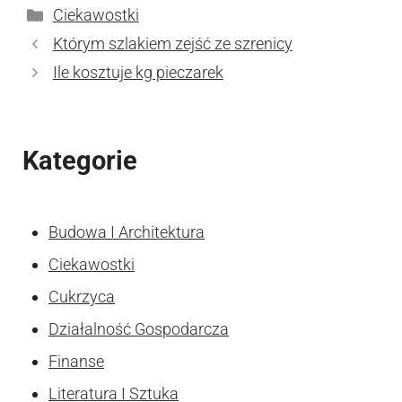
Kategorie
Ciekawostki
Którym szlakiem zejść ze szrenicy
Ile kosztuje kg pieczarek
Kategorie
Budowa I Architektura
Ciekawostki
Cukrzyca
Działalność Gospodarcza
Finanse
Literatura I Sztuka