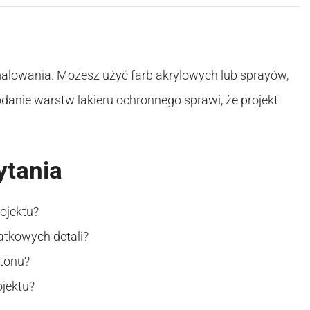
 malowania. Możesz użyć farb akrylowych lub sprayów,
danie warstw lakieru ochronnego sprawi, że projekt
ytania
ojektu?
atkowych detali?
rtonu?
jektu?