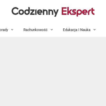
orady
Rachunkowość
Edukacja I Nauka