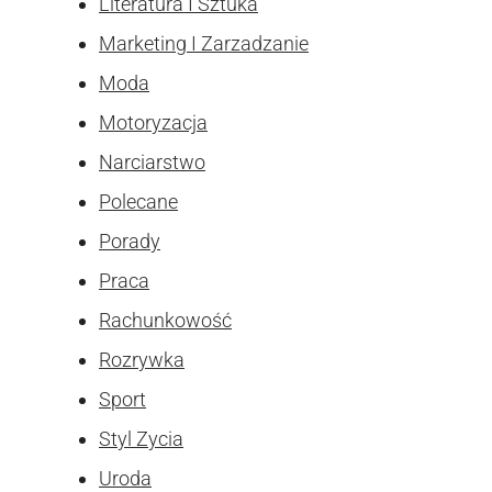
Literatura I Sztuka
Marketing I Zarzadzanie
Moda
Motoryzacja
Narciarstwo
Polecane
Porady
Praca
Rachunkowość
Rozrywka
Sport
Styl Zycia
Uroda