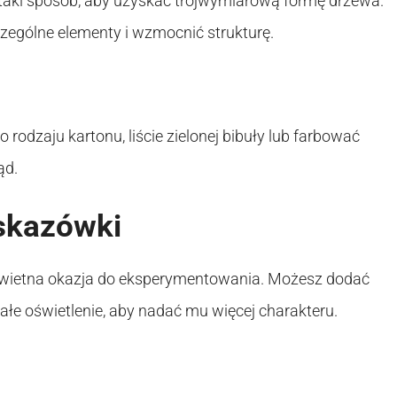
w taki sposób, aby uzyskać trójwymiarową formę drzewa.
zególne elementy i wzmocnić strukturę.
 rodzaju kartonu, liście zielonej bibuły lub farbować
ąd.
skazówki
 świetna okazja do eksperymentowania. Możesz dodać
łe oświetlenie, aby nadać mu więcej charakteru.