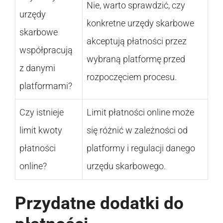
Nie, warto sprawdzić, czy
urzędy
konkretne urzędy skarbowe
skarbowe
akceptują płatności przez
współpracują
wybraną platformę przed
z danymi
rozpoczęciem procesu.
platformami?
Czy istnieje
Limit płatności online może
limit kwoty
się różnić w zależności od
płatności
platformy i regulacji danego
online?
urzędu skarbowego.
Przydatne dodatki do