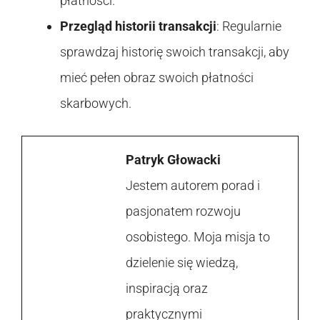
płatności.
Przegląd historii transakcji
: Regularnie
sprawdzaj historię swoich transakcji, aby
mieć pełen obraz swoich płatności
skarbowych.
Patryk Głowacki
Jestem autorem porad i
pasjonatem rozwoju
osobistego. Moja misja to
dzielenie się wiedzą,
inspiracją oraz
praktycznymi