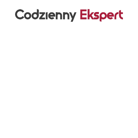
Przejdź
do
treści