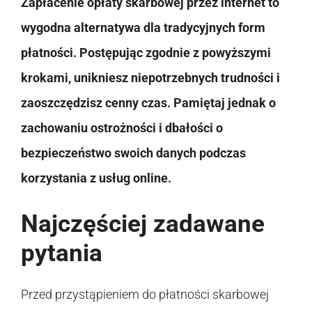
Zapłacenie opłaty skarbowej przez internet to
wygodna alternatywa dla tradycyjnych form
płatności. Postępując zgodnie z powyższymi
krokami, unikniesz niepotrzebnych trudności i
zaoszczędzisz cenny czas. Pamiętaj jednak o
zachowaniu ostrożności i dbałości o
bezpieczeństwo swoich danych podczas
korzystania z usług online.
Najczęściej zadawane
pytania
Przed przystąpieniem do płatności skarbowej