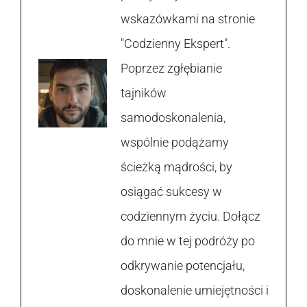
wskazówkami na stronie
"Codzienny Ekspert".
Poprzez zgłębianie
tajników
samodoskonalenia,
wspólnie podążamy
ścieżką mądrości, by
osiągać sukcesy w
codziennym życiu. Dołącz
do mnie w tej podróży po
odkrywanie potencjału,
doskonalenie umiejętności i