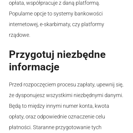
opłata, współpracuje z daną platformą.
Popularne opcje to systemy bankowości
internetowej, e-skarbimaty, czy platformy
rządowe.
Przygotuj niezbędne
informacje
Przed rozpoczęciem procesu zapłaty, upewnij się,
że dysponujesz wszystkimi niezbędnymi danymi.
Będą to między innymi numer konta, kwota
opłaty, oraz odpowiednie oznaczenie celu
płatności. Staranne przygotowanie tych