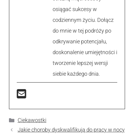
osiągać sukcesy w
codziennym życiu. Dołącz
do mnie w tej podróży po
odkrywanie potencjału,
doskonalenie umiejętności i
tworzenie lepszej wersji
siebie każdego dnia.
Kategorie
Ciekawostki
Jakie choroby dyskwalifikują do pracy w nocy