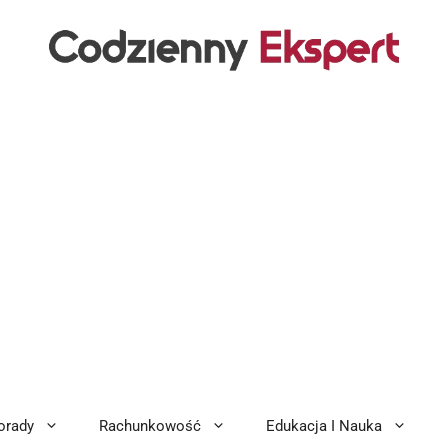
orady
Rachunkowość
Edukacja I Nauka