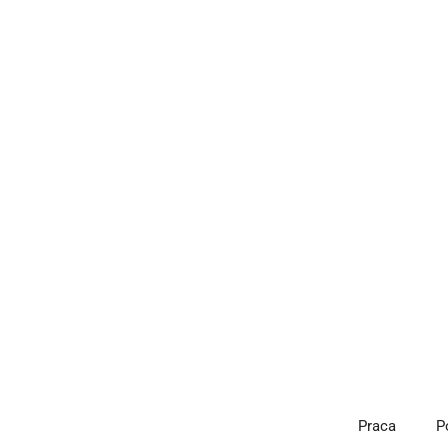
Przejdź
do
treści
Praca
P