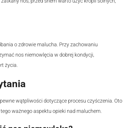
zatkany nos, przed snem warto użyć kropli solnych,
bania o zdrowie malucha. Przy zachowaniu
rzymać nos niemowlęcia w dobrej kondycji,
t życia.
ytania
ę pewne wątpliwości dotyczące procesu czyśczenia. Oto
h tego ważnego aspektu opieki nad maluchem.