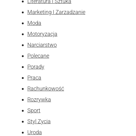
Literatura I Sztuka
Marketing I Zarzadzanie
Moda
Motoryzacja
Narciarstwo
Polecane
Porady
Praca
Rachunkowość
Rozrywka
Sport
Styl Zycia
Uroda