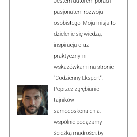
Jestem autorem porad i
pasjonatem rozwoju
osobistego. Moja misja to
dzielenie się wiedzą,
inspiracją oraz
praktycznymi
wskazówkami na stronie
"Codzienny Ekspert".
Poprzez zgłębianie
tajników
samodoskonalenia,
wspólnie podążamy
ścieżką mądrości, by