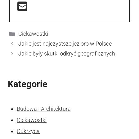
Kategorie
Ciekawostki
Jakie jest najczystsze jezioro w Polsce
Jakie były skutki odkryć geograficznych
Kategorie
Budowa I Architektura
Ciekawostki
Cukrzyca