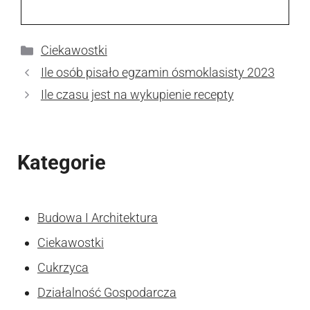
Kategorie
Ciekawostki
Ile osób pisało egzamin ósmoklasisty 2023
Ile czasu jest na wykupienie recepty
Kategorie
Budowa I Architektura
Ciekawostki
Cukrzyca
Działalność Gospodarcza