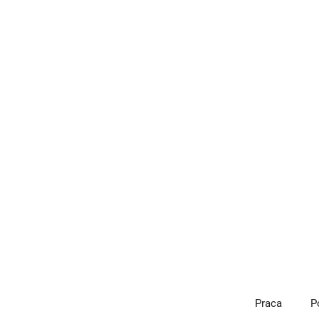
Przejdź
do
treści
Praca
P