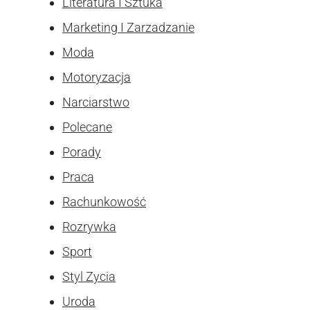
Literatura I Sztuka
Marketing I Zarzadzanie
Moda
Motoryzacja
Narciarstwo
Polecane
Porady
Praca
Rachunkowość
Rozrywka
Sport
Styl Zycia
Uroda