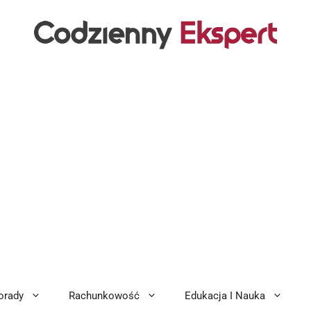
orady
Rachunkowość
Edukacja I Nauka