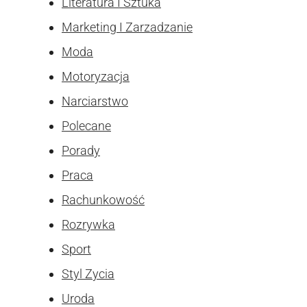
Literatura I Sztuka
Marketing I Zarzadzanie
Moda
Motoryzacja
Narciarstwo
Polecane
Porady
Praca
Rachunkowość
Rozrywka
Sport
Styl Zycia
Uroda