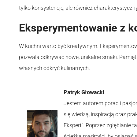
tylko konsystencję, ale również charakterystyczn
Eksperymentowanie z k
W kuchni warto być kreatywnym. Eksperymentowa
pozwala odkrywać nowe, unikalne smaki. Pamięta
własnych odkryć kulinarnych.
Patryk Głowacki
Jestem autorem porad i pasjon
się wiedzą, inspiracją oraz p
Ekspert". Poprzez zgłębianie
ścieżką mądrości, by osiągać 