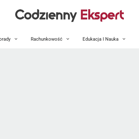
orady
Rachunkowość
Edukacja I Nauka