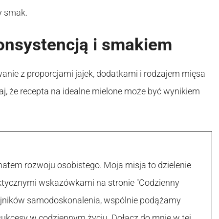
y smak.
onsystencją i smakiem
nie z proporcjami jajek, dodatkami i rodzajem mięsa
j, że recepta na idealne mielone może być wynikiem
atem rozwoju osobistego. Moja misja to dzielenie
raktycznymi wskazówkami na stronie "Codzienny
 tajników samodoskonalenia, wspólnie podążamy
sukcesy w codziennym życiu. Dołącz do mnie w tej