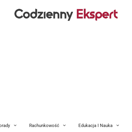
orady
Rachunkowość
Edukacja I Nauka