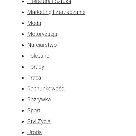
Literatura I Sztuka
Marketing I Zarzadzanie
Moda
Motoryzacja
Narciarstwo
Polecane
Porady
Praca
Rachunkowość
Rozrywka
Sport
Styl Zycia
Uroda