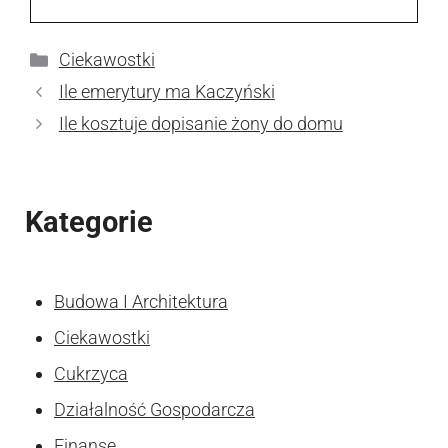
Kategorie
Ciekawostki
Ile emerytury ma Kaczyński
Ile kosztuje dopisanie żony do domu
Kategorie
Budowa I Architektura
Ciekawostki
Cukrzyca
Działalność Gospodarcza
Finanse