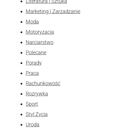
Literatura I Sztuka
Marketing I Zarzadzanie
Moda
Motoryzacja
Narciarstwo
Polecane
Porady
Praca
Rachunkowość
Rozrywka
Sport
Styl Zycia
Uroda