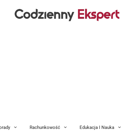
orady
Rachunkowość
Edukacja I Nauka