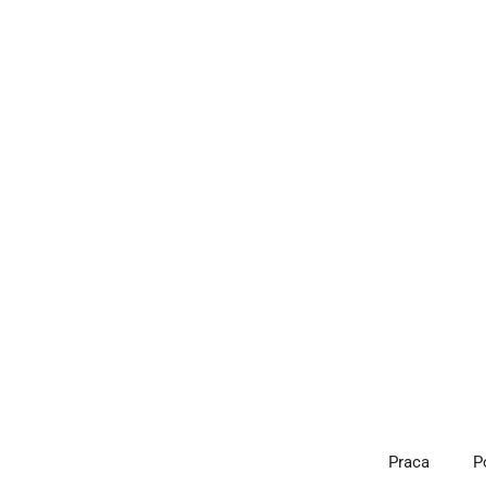
Przejdź
do
treści
Praca
P