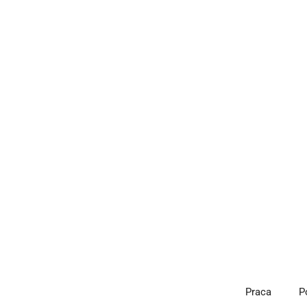
Przejdź
do
treści
Praca
P