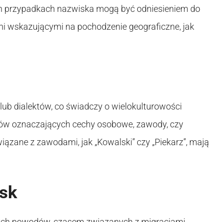
ych przypadkach nazwiska mogą być odniesieniem do
mi wskazującymi na pochodzenie geograficzne, jak
ub dialektów, co świadczy o wielokulturowości
ów oznaczających cechy osobowe, zawody, czy
iązane z zawodami, jak „Kowalski” czy „Piekarz”, mają
isk
żnych powodów, czasem związanych z migracjami,