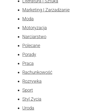
Literatura I Sztuka
Marketing I Zarzadzanie
Moda
Motoryzacja
Narciarstwo
Polecane
Porady
Praca
Rachunkowość
Rozrywka
Sport
Styl Zycia
Uroda