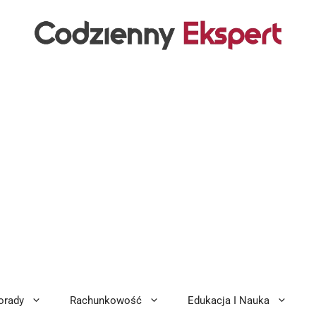
orady
Rachunkowość
Edukacja I Nauka