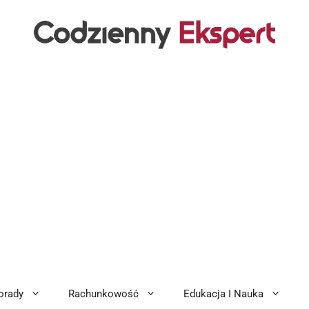
orady
Rachunkowość
Edukacja I Nauka