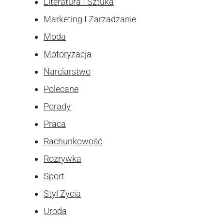
Literatura I Sztuka
Marketing I Zarzadzanie
Moda
Motoryzacja
Narciarstwo
Polecane
Porady
Praca
Rachunkowość
Rozrywka
Sport
Styl Zycia
Uroda