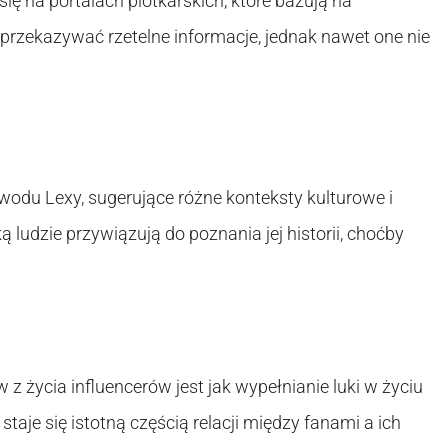
się na portalach plotkarskich, które bazują na
 przekazywać rzetelne informacje, jednak nawet one nie
wodu Lexy, sugerujące różne konteksty kulturowe i
ą ludzie przywiązują do poznania jej historii, choćby
 życia influencerów jest jak wypełnianie luki w życiu
ć staje się istotną częścią relacji między fanami a ich