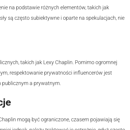
nie na podstawie różnych elementów, takich jak
y są często subiektywne i oparte na spekulacjach, nie
icznych, takich jak Lexy Chaplin. Pomimo ogromnej
tym, respektowanie prywatności influencerów jest
m publicznym a prywatnym.
cje
Chaplin mogą być ograniczone, czasem pojawiają się
mniej jednak, należy traktować je ostrożnie, gdyż często