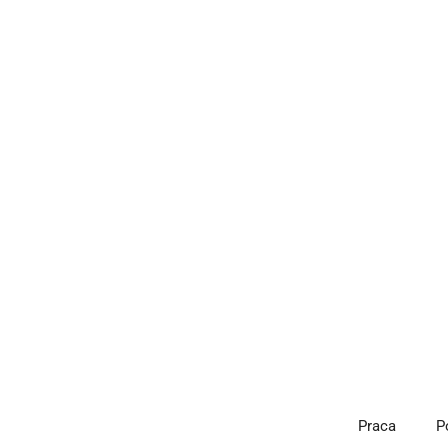
Przejdź
do
treści
Praca
P