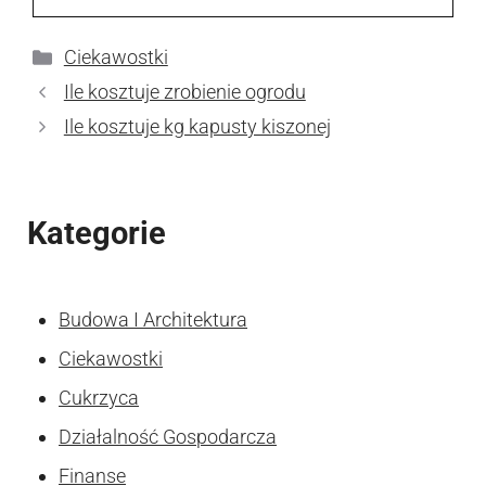
Kategorie
Ciekawostki
Ile kosztuje zrobienie ogrodu
Ile kosztuje kg kapusty kiszonej
Kategorie
Budowa I Architektura
Ciekawostki
Cukrzyca
Działalność Gospodarcza
Finanse