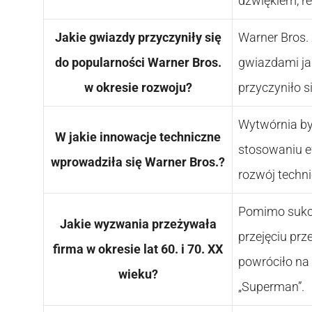
dźwiękiem, r
Jakie gwiazdy przyczyniły się
Warner Bros. 
do popularności Warner Bros.
gwiazdami jak
w okresie rozwoju?
przyczyniło s
Wytwórnia by
W jakie innowacje techniczne
stosowaniu e
wprowadziła się Warner Bros.?
rozwój techn
Pomimo sukce
Jakie wyzwania przeżywała
przejęciu prz
firma w okresie lat 60. i 70. XX
powróciło na 
wieku?
„Superman”.