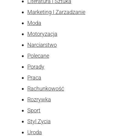
Literatura I Sztuka
Marketing I Zarzadzanie
Moda
Motoryzacja
Narciarstwo
Polecane
Porady
Praca
Rachunkowość
Rozrywka
Sport
Styl Zycia
Uroda