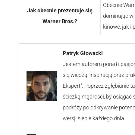
Obecnie Warne
Jak obecnie prezentuje się
dominując w b
Warner Bros.?
kinowe, jak i 
Patryk Głowacki
Jestem autorem porad i pasjon
się wiedzą, inspiracją oraz p
Ekspert". Poprzez zgłębianie
ścieżką mądrości, by osiągać 
podróży po odkrywanie potencja
wersji siebie każdego dnia.