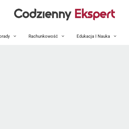
orady
Rachunkowość
Edukacja I Nauka