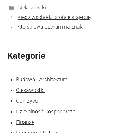
Kategorie
Ciekawostki
Kiedy wschodzi słońce staje się
Kto śpiewa czekam na znak
Kategorie
Budowa I Architektura
Ciekawostki
Cukrzyca
Działalność Gospodarcza
Finanse
Literatura I Sztuka