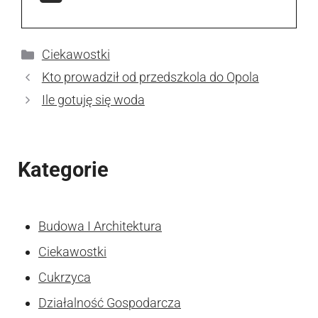
Kategorie
Ciekawostki
Kto prowadził od przedszkola do Opola
Ile gotuję się woda
Kategorie
Budowa I Architektura
Ciekawostki
Cukrzyca
Działalność Gospodarcza