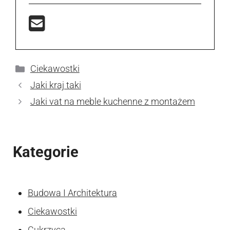
Kategorie
Ciekawostki
Jaki kraj taki
Jaki vat na meble kuchenne z montażem
Kategorie
Budowa I Architektura
Ciekawostki
Cukrzyca