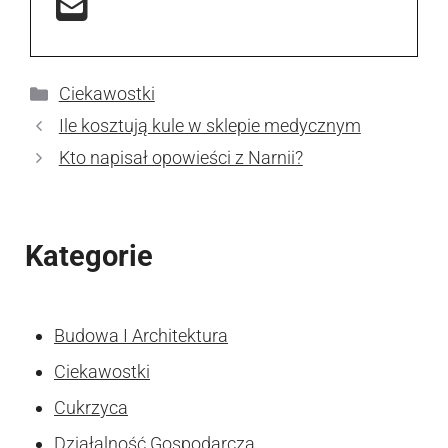
Kategorie
Ciekawostki
Ile kosztują kule w sklepie medycznym
Kto napisał opowieści z Narnii?
Kategorie
Budowa I Architektura
Ciekawostki
Cukrzyca
Działalność Gospodarcza