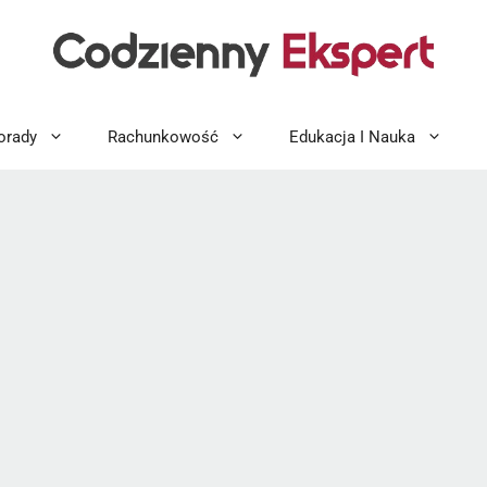
orady
Rachunkowość
Edukacja I Nauka