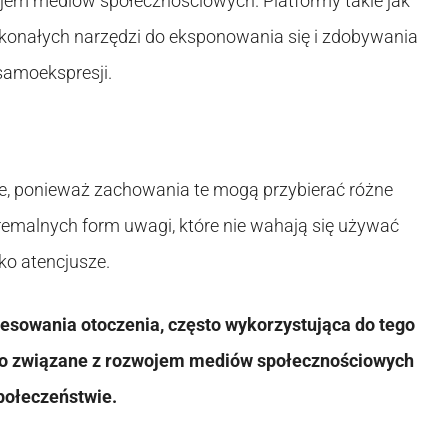
ojem mediów społecznościowych. Platformy takie jak
konałych narzędzi do eksponowania się i zdobywania
 samoekspresji.
, ponieważ zachowania te mogą przybierać różne
remalnych form uwagi, które nie wahają się używać
ko atencjusze.
resowania otoczenia, często wykorzystująca do tego
ocno związane z rozwojem mediów społecznościowych
połeczeństwie.