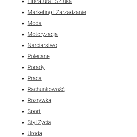
Literatura I Sztuka
Marketing I Zarzadzanie
Moda
Motoryzacja
Narciarstwo
Polecane
Porady
Praca
Rachunkowość
Rozrywka
Sport
Styl Zycia
Uroda