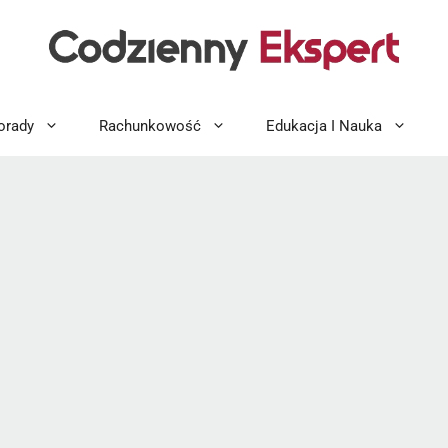
orady
Rachunkowość
Edukacja I Nauka