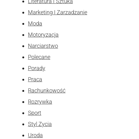
Literatura I Sztuka
Marketing I Zarzadzanie
Moda
Motoryzacja
Narciarstwo
Polecane
Porady
Praca
Rachunkowość
Rozrywka
Sport
Styl Zycia
Uroda