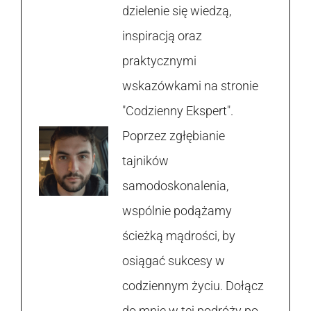
dzielenie się wiedzą,
inspiracją oraz
praktycznymi
wskazówkami na stronie
"Codzienny Ekspert".
Poprzez zgłębianie
tajników
samodoskonalenia,
wspólnie podążamy
ścieżką mądrości, by
osiągać sukcesy w
codziennym życiu. Dołącz
do mnie w tej podróży po