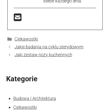
siebie każdego dnia.
Kategorie
Ciekawostki
Jakie badania na cyklu sterydowym
Jaki zestaw noży kuchennych
Kategorie
Budowa I Architektura
Ciekawostki