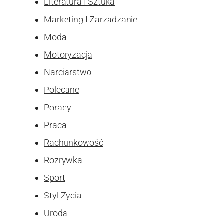
Literatura I Sztuka
Marketing I Zarzadzanie
Moda
Motoryzacja
Narciarstwo
Polecane
Porady
Praca
Rachunkowość
Rozrywka
Sport
Styl Zycia
Uroda