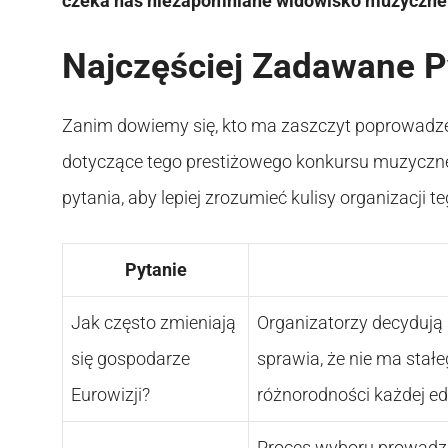
czeka nas niezapomniane widowisko muzyczne
Najczęściej Zadawane Py
Zanim dowiemy się, kto ma zaszczyt poprowadzen
dotyczące tego prestiżowego konkursu muzyczne
pytania, aby lepiej zrozumieć kulisy organizacji 
Pytanie
Jak często zmieniają
Organizatorzy decydują
się gospodarze
sprawia, że nie ma stałe
Eurowizji?
różnorodności każdej edy
Proces wyboru prowadzą