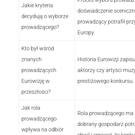
Jakie kryteria
doświadczenie sceniczne
decydują o wyborze
prowadzący potrafił prz
prowadzącego?
Europy.
Kto był wśród
znanych
Historia Eurowizji zapisu
prowadzących
aktorzy czy artyści muz
Eurowizję w
prestiżowego konkursu. 
przeszłości?
Jak rola
Rola prowadzącego ma o
prowadzącego
dobrany gospodarz potr
wpływa na odbiór
chwil i sprawić, że konk