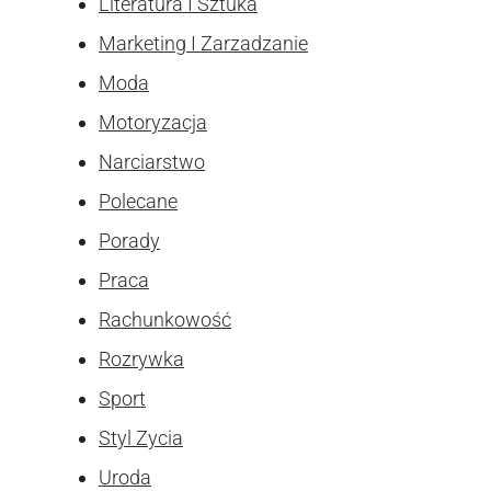
Literatura I Sztuka
Marketing I Zarzadzanie
Moda
Motoryzacja
Narciarstwo
Polecane
Porady
Praca
Rachunkowość
Rozrywka
Sport
Styl Zycia
Uroda