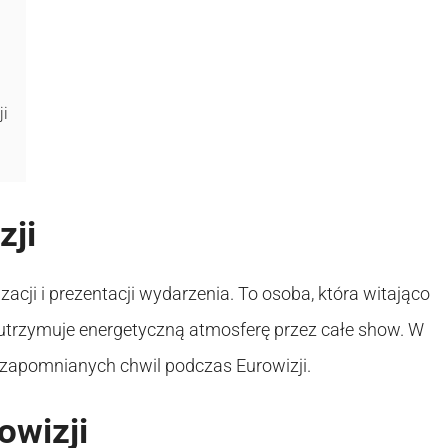
ji
zji
acji i prezentacji wydarzenia. To osoba, która witająco
utrzymuje energetyczną atmosferę przez całe show. W
iezapomnianych chwil podczas Eurowizji.
owizji