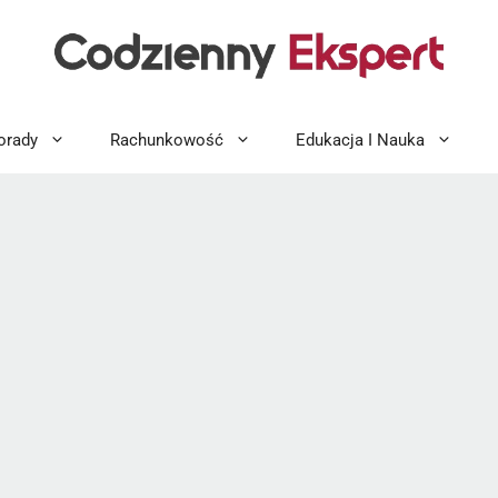
orady
Rachunkowość
Edukacja I Nauka