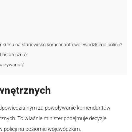
onkursu na stanowisko komendanta wojewódzkiego policji?
t ostateczna?
owoływania?
wnętrznych
odpowiedzialnym za powoływanie komendantów
rznych. To właśnie minister podejmuje decyzje
 policji na poziomie wojewódzkim.