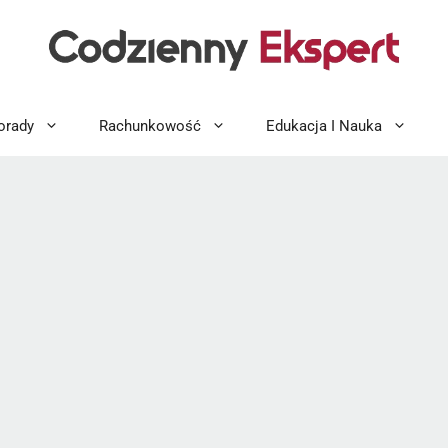
orady
Rachunkowość
Edukacja I Nauka