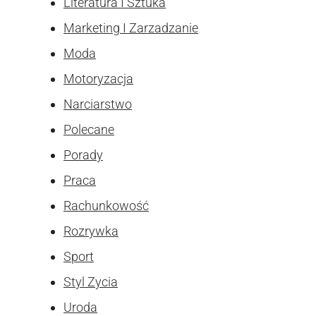
Literatura I Sztuka
Marketing I Zarzadzanie
Moda
Motoryzacja
Narciarstwo
Polecane
Porady
Praca
Rachunkowość
Rozrywka
Sport
Styl Zycia
Uroda