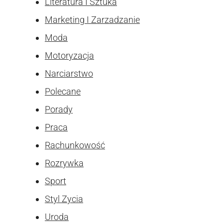
Literatura I Sztuka
Marketing I Zarzadzanie
Moda
Motoryzacja
Narciarstwo
Polecane
Porady
Praca
Rachunkowość
Rozrywka
Sport
Styl Zycia
Uroda