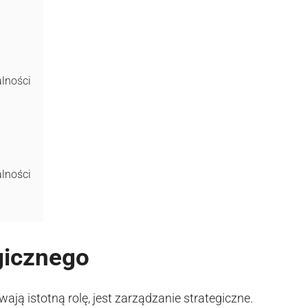
alności
alności
gicznego
ą istotną rolę, jest zarządzanie strategiczne.