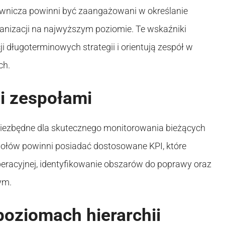
erownicza powinni być zaangażowani w określanie
rganizacji na najwyższym poziomie. Te wskaźniki
długoterminowych strategii i orientują zespół w
ch.
i zespołami
niezbędne dla skutecznego monitorowania bieżących
społów powinni posiadać dostosowane KPI, które
peracyjnej, identyfikowanie obszarów do poprawy oraz
ym.
poziomach hierarchii