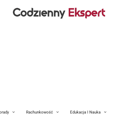
orady
Rachunkowość
Edukacja I Nauka