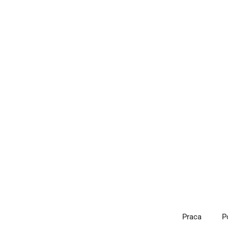
Przejdź
do
treści
Praca
P