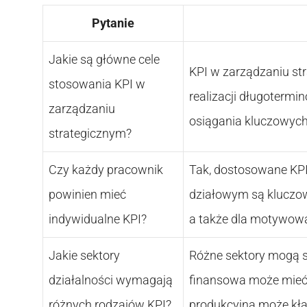
Pytanie
Jakie są główne cele
KPI w zarządzaniu s
stosowania KPI w
realizacji długotermi
zarządzaniu
osiągania kluczowyc
strategicznym?
Czy każdy pracownik
Tak, dostosowane KP
powinien mieć
działowym są kluczowe 
indywidualne KPI?
a także dla motywow
Jakie sektory
Różne sektory mogą s
działalności wymagają
finansowa może mieć 
różnych rodzajów KPI?
produkcyjna może kła