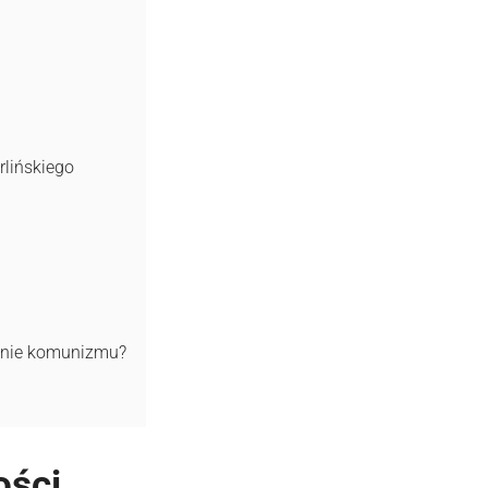
lińskiego
enie komunizmu?
ości