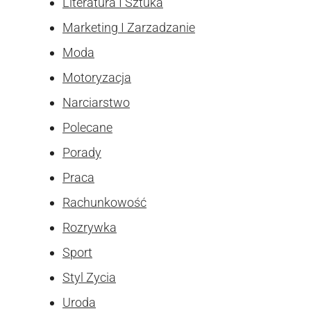
Literatura I Sztuka
Marketing I Zarzadzanie
Moda
Motoryzacja
Narciarstwo
Polecane
Porady
Praca
Rachunkowość
Rozrywka
Sport
Styl Zycia
Uroda