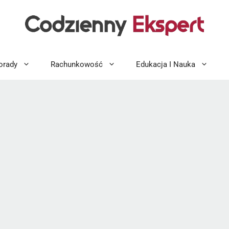
orady
Rachunkowość
Edukacja I Nauka