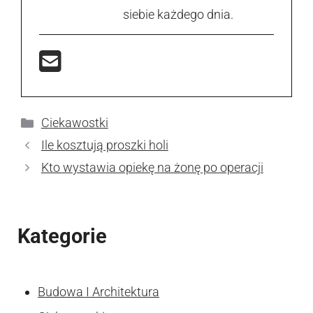
siebie każdego dnia.
Kategorie
Ciekawostki
Ile kosztują proszki holi
Kto wystawia opiekę na żonę po operacji
Kategorie
Budowa I Architektura