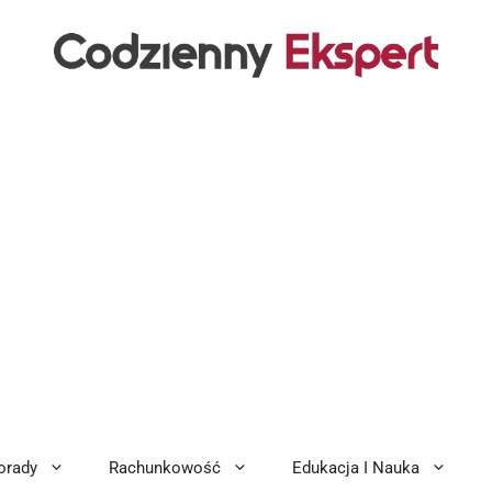
orady
Rachunkowość
Edukacja I Nauka