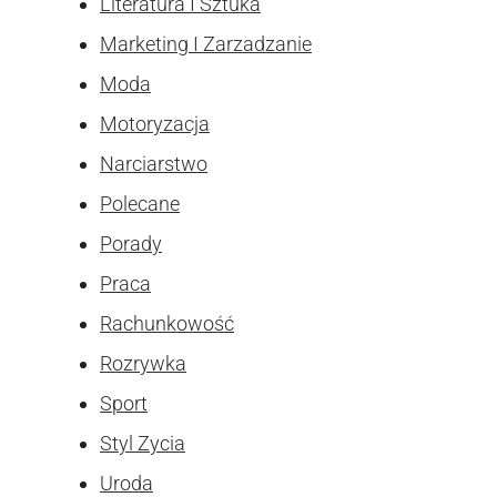
Literatura I Sztuka
Marketing I Zarzadzanie
Moda
Motoryzacja
Narciarstwo
Polecane
Porady
Praca
Rachunkowość
Rozrywka
Sport
Styl Zycia
Uroda