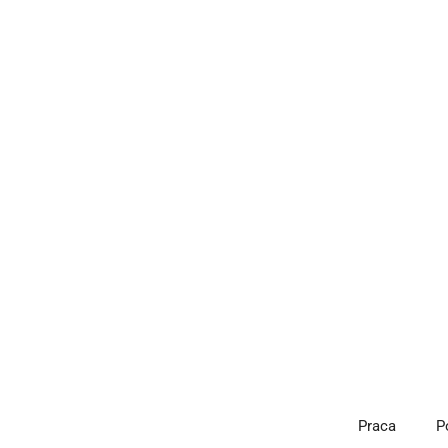
Przejdź
do
treści
Praca
P