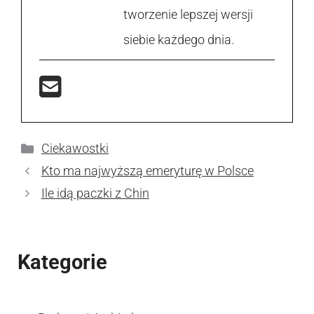
tworzenie lepszej wersji
siebie każdego dnia.
Kategorie
Ciekawostki
Kto ma najwyższą emeryturę w Polsce
Ile idą paczki z Chin
Kategorie