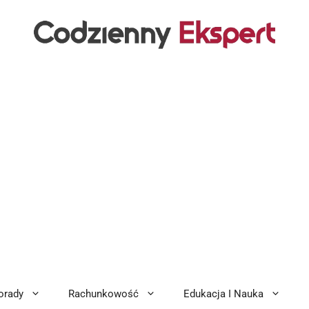
orady
Rachunkowość
Edukacja I Nauka