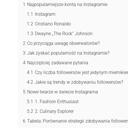
1
Najpopularniejsze konta na Instagramie
1.1
Instagram
1.2
Cristiano Ronaldo
1.3
Dwayne „The Rock” Johnson
2
Co przyciąga uwagę obserwatorów?
3
Jak zyskać popularność na Instagramie?
4
Najczęściej zadawane pytania
4.1
Czy liczba followersów jest jedynym mierniki
4.2
Jakie są trendy w zdobywaniu followersów?
5
Nowe twarze w świecie Instagrama
5.1
1. Fashion Enthusiast
5.2
2. Culinary Explorer
6
Tabela: Porównanie strategii zdobywania followe