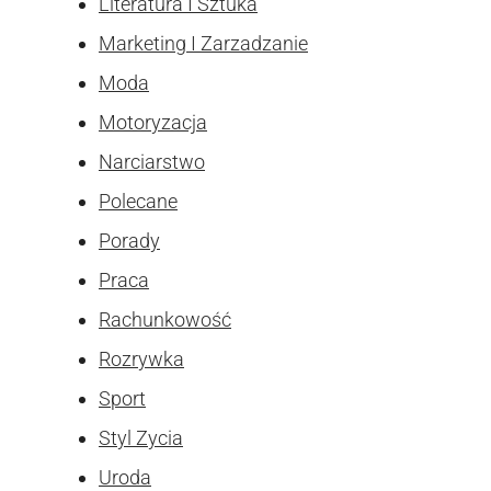
Literatura I Sztuka
Marketing I Zarzadzanie
Moda
Motoryzacja
Narciarstwo
Polecane
Porady
Praca
Rachunkowość
Rozrywka
Sport
Styl Zycia
Uroda