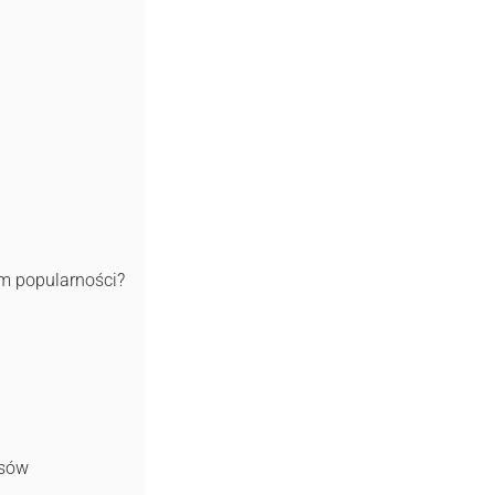
em popularności?
rsów