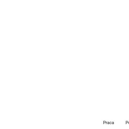
Przejdź
do
treści
Praca
P