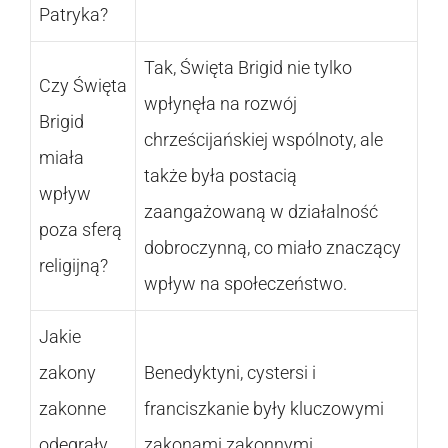
Patryka?
Tak, Święta Brigid nie tylko
Czy Święta
wpłynęła na rozwój
Brigid
chrześcijańskiej wspólnoty, ale
miała
także była postacią
wpływ
zaangażowaną w działalność
poza sferą
dobroczynną, co miało znaczący
religijną?
wpływ na społeczeństwo.
Jakie
zakony
Benedyktyni, cystersi i
zakonne
franciszkanie były kluczowymi
odegrały
zakonami zakonnymi,