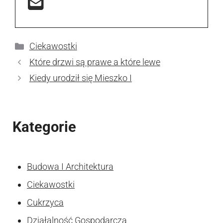
Kategorie
Ciekawostki
Które drzwi są prawe a które lewe
Kiedy urodził się Mieszko I
Kategorie
Budowa I Architektura
Ciekawostki
Cukrzyca
Działalność Gospodarcza