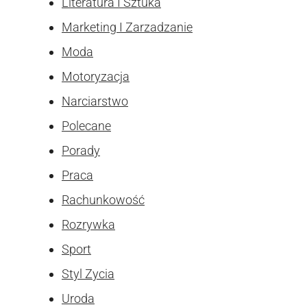
Literatura I Sztuka
Marketing I Zarzadzanie
Moda
Motoryzacja
Narciarstwo
Polecane
Porady
Praca
Rachunkowość
Rozrywka
Sport
Styl Zycia
Uroda