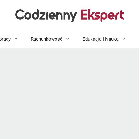
orady
Rachunkowość
Edukacja I Nauka