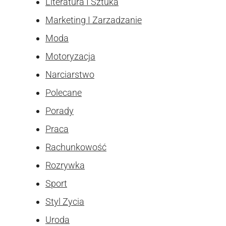
Literatura I Sztuka
Marketing I Zarzadzanie
Moda
Motoryzacja
Narciarstwo
Polecane
Porady
Praca
Rachunkowość
Rozrywka
Sport
Styl Zycia
Uroda