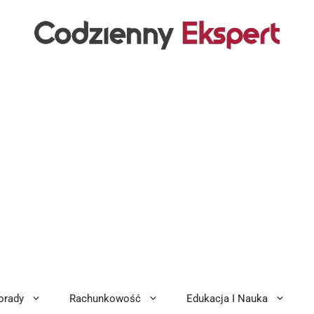
orady
Rachunkowość
Edukacja I Nauka