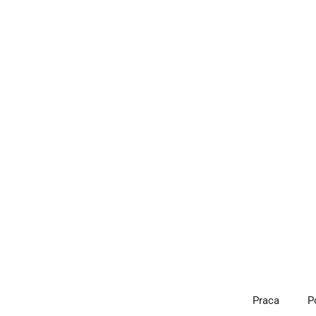
Przejdź
do
treści
Praca
P