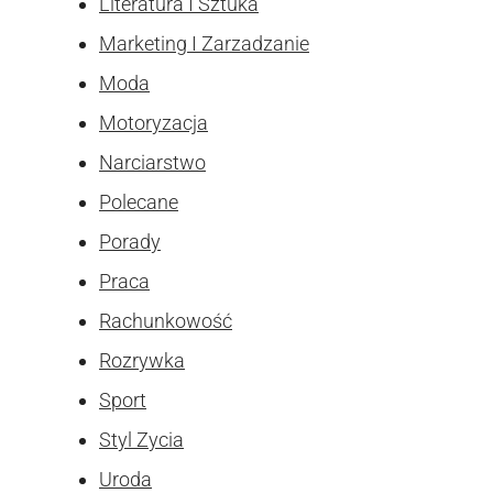
Literatura I Sztuka
Marketing I Zarzadzanie
Moda
Motoryzacja
Narciarstwo
Polecane
Porady
Praca
Rachunkowość
Rozrywka
Sport
Styl Zycia
Uroda