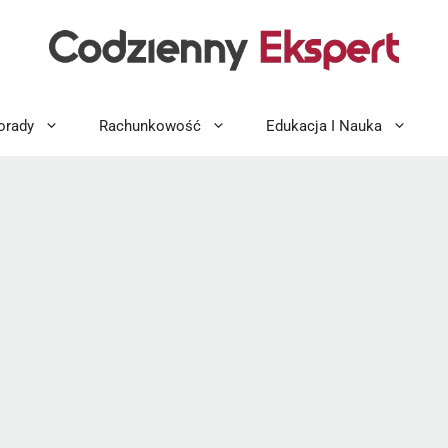
orady
Rachunkowość
Edukacja I Nauka