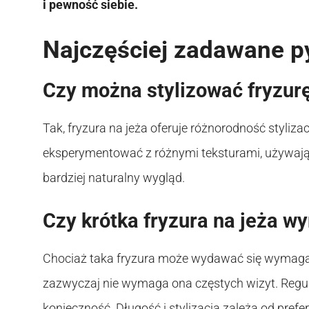
i pewność siebie.
Najczęściej zadawane p
Czy można stylizować fryzurę
Tak, fryzura na jeża oferuje różnorodność styliza
eksperymentować z różnymi teksturami, używając p
bardziej naturalny wygląd.
Czy krótka fryzura na jeża w
Chociaż taka fryzura może wydawać się wymagają
zazwyczaj nie wymaga ona częstych wizyt. Regular
konieczność. Długość i stylizacja zależą od prefer